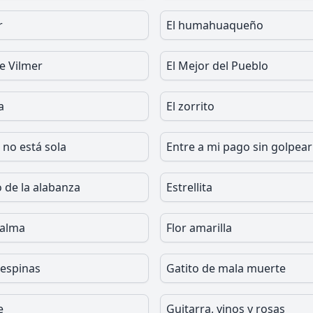
r
El humahuaqueño
e Vilmer
El Mejor del Pueblo
a
El zorrito
e no está sola
Entre a mi pago sin golpear
 de la alabanza
Estrellita
 alma
Flor amarilla
 espinas
Gatito de mala muerte
e
Guitarra, vinos y rosas