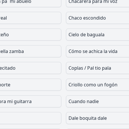
 pa´ mi abuelo
Chacarera para mi voz
eal
Chaco escondido
teño
Cielo de baguala
ella zamba
Cómo se achica la vida
Recitado
Coplas / Pal tio pala
norte
Criollo como un fogón
ora mi guitarra
Cuando nadie
Dale boquita dale