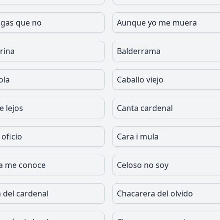
gas que no
Aunque yo me muera
arina
Balderrama
ola
Caballo viejo
e lejos
Canta cardenal
oficio
Cara i mula
a me conoce
Celoso no soy
 del cardenal
Chacarera del olvido