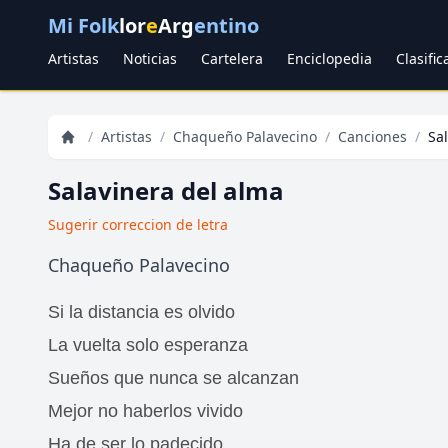
Mi Folk
lor
e
Arg
entino
Artistas
Noticias
Cartelera
Enciclopedia
Clasifi
/
Artistas
/
Chaqueño Palavecino
/
Canciones
/
Sa
Salavinera del alma
Sugerir correccion de letra
Chaqueño Palavecino
Si la distancia es olvido
La vuelta solo esperanza
Sueños que nunca se alcanzan
Mejor no haberlos vivido
Ha de ser lo padecido