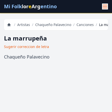
Mi Folk
lor
e
Arg
entino
/
Artistas
/
Chaqueño Palavecino
/
Canciones
/
La mar
La marrupeña
Sugerir correccion de letra
Chaqueño Palavecino