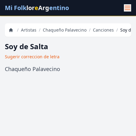
Mi Folk
lor
e
Arg
entino
/
Artistas
/
Chaqueño Palavecino
/
Canciones
/
Soy de 
Soy de Salta
Sugerir correccion de letra
Chaqueño Palavecino