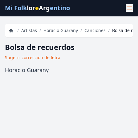
Mi Folk
lor
e
Arg
entino
/
Artistas
/
Horacio Guarany
/
Canciones
/
Bolsa de re
Bolsa de recuerdos
Sugerir correccion de letra
Horacio Guarany