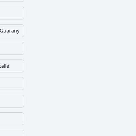
 Guarany
calle