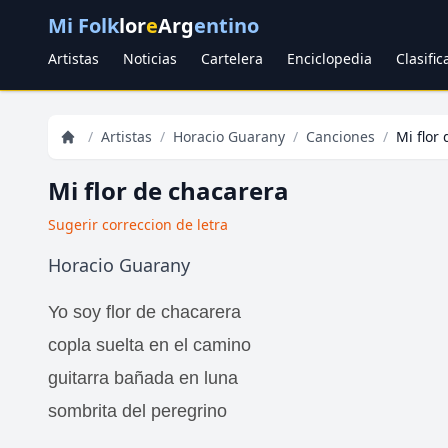
Mi Folk
lor
e
Arg
entino
Artistas
Noticias
Cartelera
Enciclopedia
Clasifi
/
Artistas
/
Horacio Guarany
/
Canciones
/
Mi flor
Mi flor de chacarera
Sugerir correccion de letra
Horacio Guarany
Yo soy flor de chacarera
copla suelta en el camino
guitarra bañada en luna
sombrita del peregrino