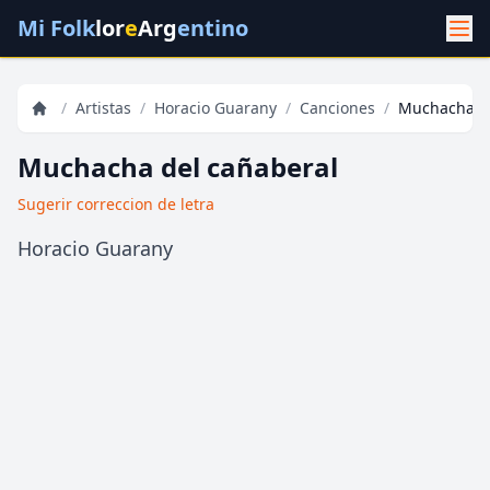
Mi Folk
lor
e
Arg
entino
/
Artistas
/
Horacio Guarany
/
Canciones
/
Muchacha de
Muchacha del cañaberal
Sugerir correccion de letra
Horacio Guarany