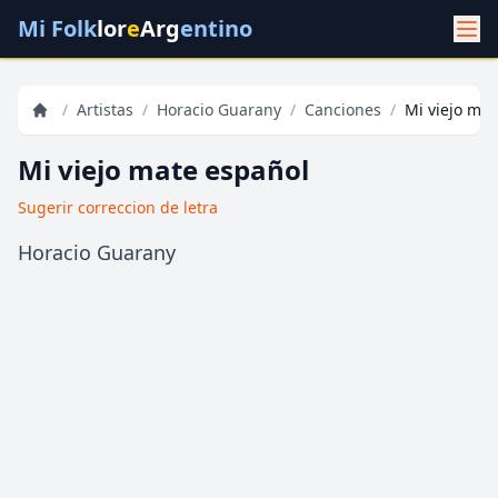
Mi Folk
lor
e
Arg
entino
/
Artistas
/
Horacio Guarany
/
Canciones
/
Mi viejo mat
Mi viejo mate español
Sugerir correccion de letra
Horacio Guarany