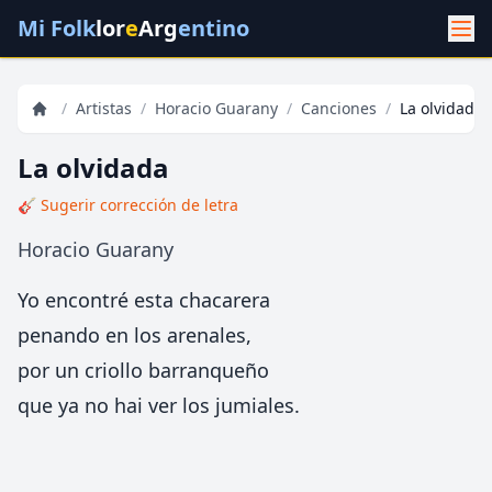
Mi Folk
lor
e
Arg
entino
/
Artistas
/
Horacio Guarany
/
Canciones
/
La olvidada
La olvidada
🎸 Sugerir corrección de letra
Horacio Guarany
Yo encontré esta chacarera
penando en los arenales,
por un criollo barranqueño
que ya no hai ver los jumiales.