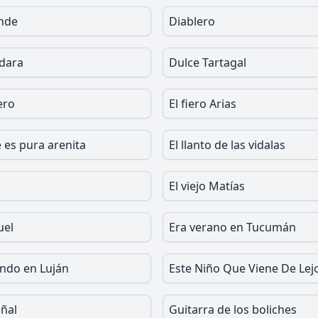
nde
Diablero
dara
Dulce Tartagal
ero
El fiero Arias
 es pura arenita
El llanto de las vidalas
El viejo Matías
uel
Era verano en Tucumán
endo en Luján
Este Niño Que Viene De Lej
oñal
Guitarra de los boliches