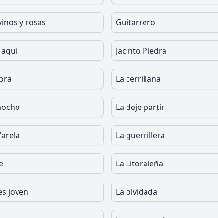
vinos y rosas
Guitarrero
 aqui
Jacinto Piedra
tora
La cerrillana
mocho
La deje partir
Varela
La guerrillera
e
La Litoraleña
es joven
La olvidada