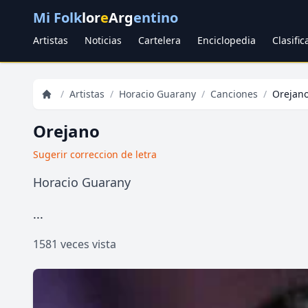
Mi Folk
lor
e
Arg
entino
Artistas
Noticias
Cartelera
Enciclopedia
Clasifi
/
Artistas
/
Horacio Guarany
/
Canciones
/
Orejan
Orejano
Sugerir correccion de letra
Horacio Guarany
...
1581 veces vista