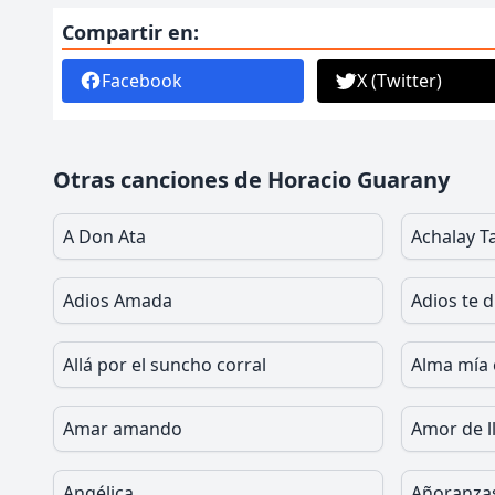
Compartir en:
Facebook
X (Twitter)
Otras canciones de Horacio Guarany
A Don Ata
Achalay Ta
Adios Amada
Adios te d
Allá por el suncho corral
Alma mía 
Amar amando
Amor de l
Angélica
Añoranza