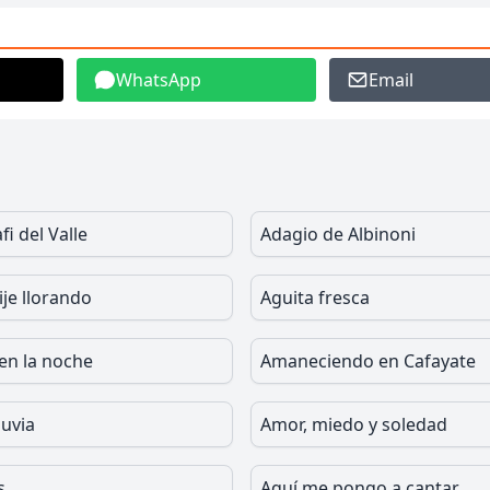
WhatsApp
Email
fi del Valle
Adagio de Albinoni
ije llorando
Aguita fresca
en la noche
Amaneciendo en Cafayate
luvia
Amor, miedo y soledad
s
Aquí me pongo a cantar