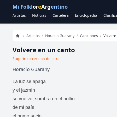
Mi Folk
lor
e
Arg
entino
Artistas
Noticias
Cartelera
Enciclopedia
Clasifi
/
Artistas
/
Horacio Guarany
/
Canciones
/
Volvere
Volvere en un canto
Sugerir correccion de letra
Horacio Guarany
La luz se apaga
y el jazmín
se vuelve, sombra en el hollín
de mi país
el humo sucio