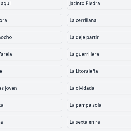
 aqui
Jacinto Piedra
tora
La cerrillana
mocho
La deje partir
Varela
La guerrillera
e
La Litoraleña
es joven
La olvidada
ta
La pampa sola
sa
La sexta en re