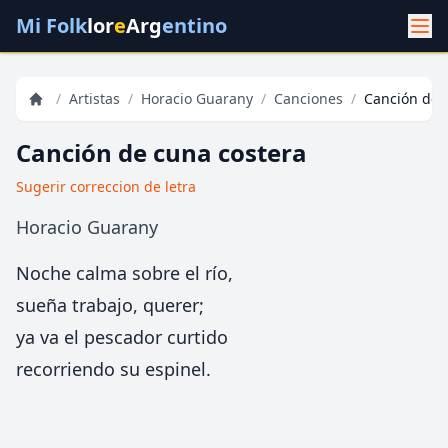
Mi Folk
lor
e
Arg
entino
/
Artistas
/
Horacio Guarany
/
Canciones
/
Canción de 
Canción de cuna costera
Sugerir correccion de letra
Horacio Guarany
Noche calma sobre el río,
sueña trabajo, querer;
ya va el pescador curtido
recorriendo su espinel.