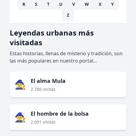
R
S
T
U
V
W
X
Y
Z
Leyendas urbanas más
visitadas
Estas historias, llenas de misterio y tradición, son
las más populares en nuestro portal...
El alma Mula
🧙‍♀️
2.786 visitas
El hombre de la bolsa
🧙‍♀️
2.691 visitas