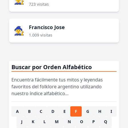
723 visitas
Francisco Jose
🧙‍♀️
1.009 visitas
Buscar por Orden Alfabético
Encuentra fácilmente tus mitos y leyendas
favoritos del folklore argentino utilizando
nuestro índice alfabético...
A
B
C
D
E
F
G
H
I
J
K
L
M
N
O
P
Q