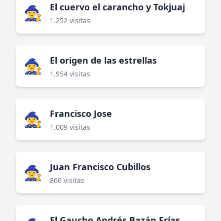
El cuervo el carancho y Tokjuaj
🧙‍♀️
1.252 visitas
El origen de las estrellas
🧙‍♀️
1.954 visitas
Francisco Jose
🧙‍♀️
1.009 visitas
Juan Francisco Cubillos
🧙‍♀️
866 visitas
El Gaucho Andrés Bazán Frías