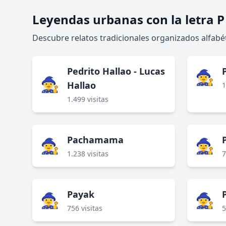
Leyendas urbanas con la letra P
Descubre relatos tradicionales organizados alfabét
Pedrito Hallao - Lucas
🧙‍♀️
🧙‍♀️
Hallao
1
1.499 visitas
Pachamama
🧙‍♀️
🧙‍♀️
1.238 visitas
7
Payak
🧙‍♀️
🧙‍♀️
756 visitas
5