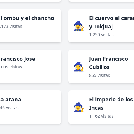
El ombu y el chancho
El cuervo el car
🧙‍♀️
y Tokjuaj
.173 visitas
1.250 visitas
Francisco Jose
Juan Francisco
🧙‍♀️
Cubillos
.009 visitas
865 visitas
La arana
El imperio de los
🧙‍♀️
Incas
46 visitas
1.162 visitas