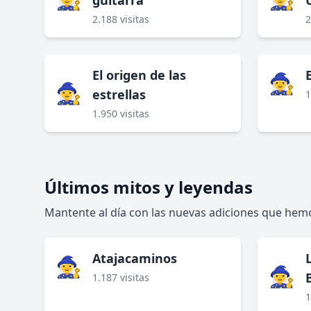
guitarra
2.188 visitas
2
El origen de las
🧙‍♀️
🧙‍♀️
estrellas
1
1.950 visitas
Últimos mitos y leyendas
Mantente al día con las nuevas adiciones que hemo
Atajacaminos
🧙‍♀️
🧙‍♀️
1.187 visitas
1