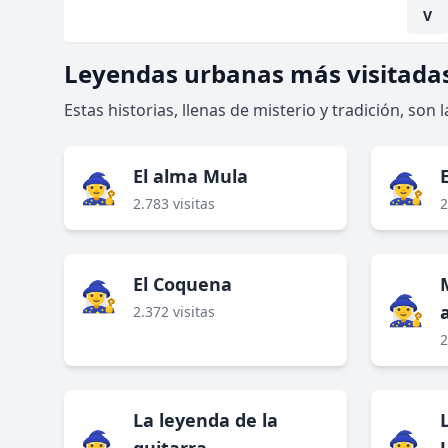
V
Leyendas urbanas más visitada
Estas historias, llenas de misterio y tradición, son
El alma Mula
🧙‍♀️
🧙‍♀️
2.783 visitas
2
El Coquena
🧙‍♀️
🧙‍♀️
2.372 visitas
2
La leyenda de la
🧙‍♀️
🧙‍♀️