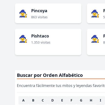
Pincoya
P
🧙‍♀️
🧙‍♀️
863 visitas
5
Pishtaco
🧙‍♀️
🧙‍♀️
1.353 visitas
8
Buscar por Orden Alfabético
Encuentra fácilmente tus mitos y leyendas favorito
A
B
C
D
E
F
G
H
I