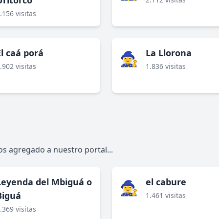
Uritorco
.156 visitas
El caá porá
La Llorona
🧙‍♀️
.902 visitas
1.836 visitas
s agregado a nuestro portal...
Leyenda del Mbiguá o
el cabure
🧙‍♀️
Biguá
1.461 visitas
.369 visitas