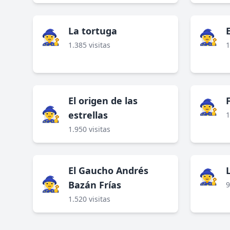
La tortuga
🧙‍♀️
🧙‍♀️
1.385 visitas
1
El origen de las
🧙‍♀️
🧙‍♀️
estrellas
1
1.950 visitas
El Gaucho Andrés
🧙‍♀️
🧙‍♀️
Bazán Frías
9
1.520 visitas