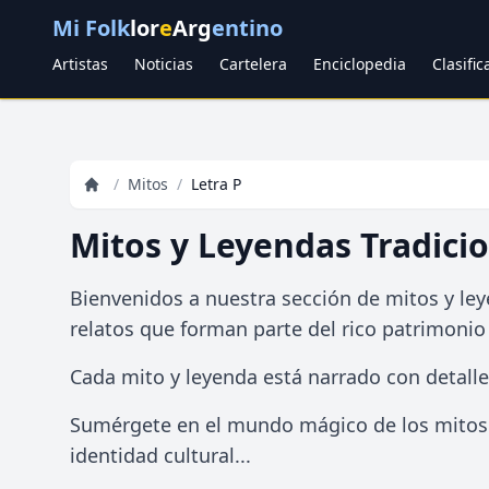
Mi Folk
lor
e
Arg
entino
Artistas
Noticias
Cartelera
Enciclopedia
Clasifi
/
Mitos
/
Letra P
Mitos y Leyendas Tradici
Bienvenidos a nuestra sección de mitos y ley
relatos que forman parte del rico patrimonio c
Cada mito y leyenda está narrado con detalle.
Sumérgete en el mundo mágico de los mitos y
identidad cultural...