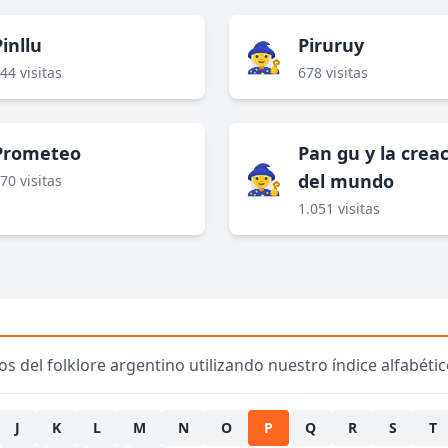
inllu
Piruruy
🧙‍♀️
44 visitas
678 visitas
Prometeo
Pan gu y la crea
🧙‍♀️
del mundo
70 visitas
1.051 visitas
s del folklore argentino utilizando nuestro índice alfabético
J
K
L
M
N
O
P
Q
R
S
T