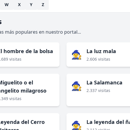
W
X
Y
Z
s
 las más populares en nuestro portal...
El hombre de la bolsa
La luz mala
🧙‍♀️
.689 visitas
2.606 visitas
Miguelito o el
La Salamanca
🧙‍♀️
angelito milagroso
2.337 visitas
.349 visitas
Leyenda del Cerro
La leyenda del 
🧙‍♀️
2.112 visitas