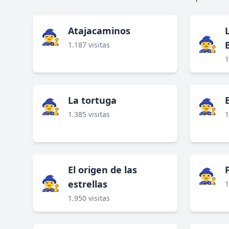
Atajacaminos
🧙‍♀️
🧙‍♀️
1.187 visitas
1
La tortuga
🧙‍♀️
🧙‍♀️
1.385 visitas
1
El origen de las
🧙‍♀️
🧙‍♀️
estrellas
1
1.950 visitas