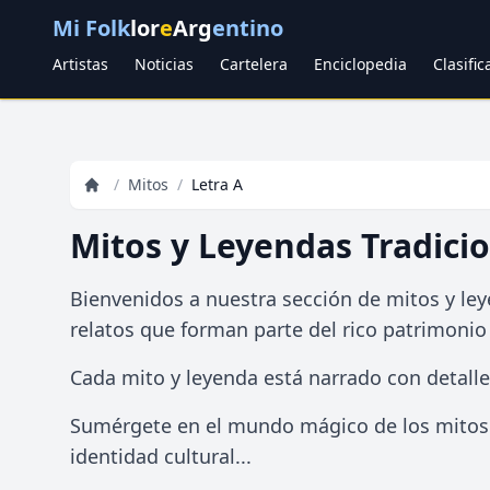
Mi Folk
lor
e
Arg
entino
Artistas
Noticias
Cartelera
Enciclopedia
Clasifi
/
Mitos
/
Letra A
Mitos y Leyendas Tradici
Bienvenidos a nuestra sección de mitos y ley
relatos que forman parte del rico patrimonio c
Cada mito y leyenda está narrado con detalle.
Sumérgete en el mundo mágico de los mitos y
identidad cultural...