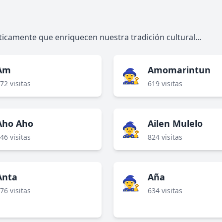
icamente que enriquecen nuestra tradición cultural...
Am
Amomarintun
🧙‍♀️
72 visitas
619 visitas
Aho Aho
Ailen Mulelo
🧙‍♀️
46 visitas
824 visitas
Anta
Aña
🧙‍♀️
76 visitas
634 visitas