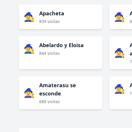
Apacheta
🧙‍♀️
🧙‍♀️
839 visitas
6
Abelardo y Eloisa
🧙‍♀️
🧙‍♀️
844 visitas
7
Amaterasu se
🧙‍♀️
🧙‍♀️
esconde
1
688 visitas