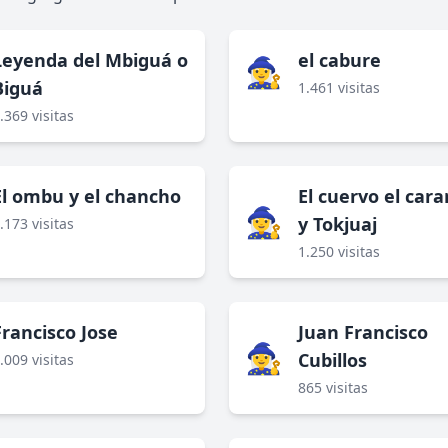
Leyenda del Mbiguá o
el cabure
🧙‍♀️
Biguá
1.461 visitas
.369 visitas
El ombu y el chancho
El cuervo el car
🧙‍♀️
y Tokjuaj
.173 visitas
1.250 visitas
Francisco Jose
Juan Francisco
🧙‍♀️
Cubillos
.009 visitas
865 visitas