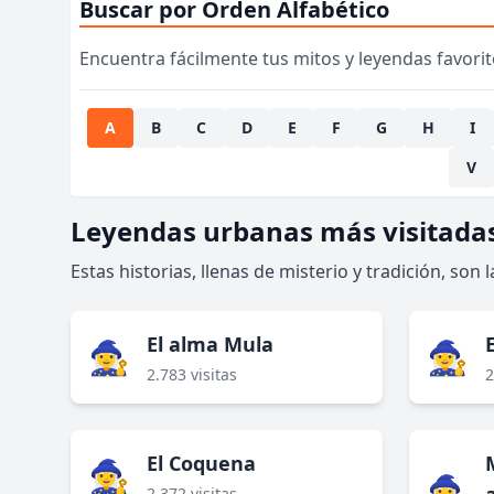
Buscar por Orden Alfabético
Encuentra fácilmente tus mitos y leyendas favorito
A
B
C
D
E
F
G
H
I
V
Leyendas urbanas más visitada
Estas historias, llenas de misterio y tradición, son
El alma Mula
🧙‍♀️
🧙‍♀️
2.783 visitas
2
El Coquena
🧙‍♀️
🧙‍♀️
2.372 visitas