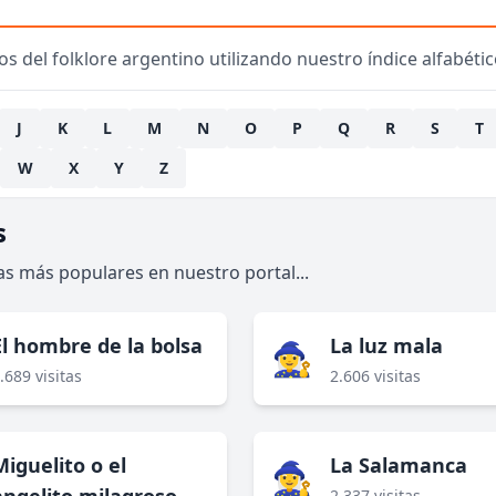
s del folklore argentino utilizando nuestro índice alfabético
J
K
L
M
N
O
P
Q
R
S
T
W
X
Y
Z
s
 las más populares en nuestro portal...
El hombre de la bolsa
La luz mala
🧙‍♀️
.689 visitas
2.606 visitas
Miguelito o el
La Salamanca
🧙‍♀️
2.337 visitas