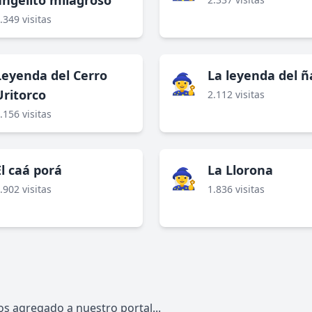
angelito milagroso
.349 visitas
Leyenda del Cerro
La leyenda del 
🧙‍♀️
Uritorco
2.112 visitas
.156 visitas
El caá porá
La Llorona
🧙‍♀️
.902 visitas
1.836 visitas
s agregado a nuestro portal...