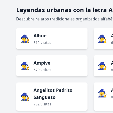
Leyendas urbanas con la letra A
Descubre relatos tradicionales organizados alfabét
Alhue
🧙‍♀️
🧙‍♀️
812 visitas
6
Ampive
🧙‍♀️
🧙‍♀️
670 visitas
8
Angelitos Pedrito
🧙‍♀️
🧙‍♀️
Sangueso
8
782 visitas