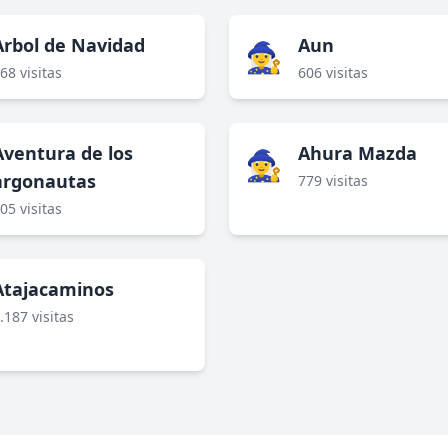
Arbol de Navidad
Aun
🧙‍♀️
68 visitas
606 visitas
Aventura de los
Ahura Mazda
🧙‍♀️
argonautas
779 visitas
05 visitas
Atajacaminos
.187 visitas