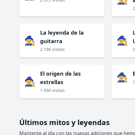
2
La leyenda de la
🧙‍♀️
🧙‍♀️
guitarra
2.188 visitas
2
El origen de las
🧙‍♀️
🧙‍♀️
estrellas
1
1.950 visitas
Últimos mitos y leyendas
Mantente al día con las nuevas adiciones que hemo