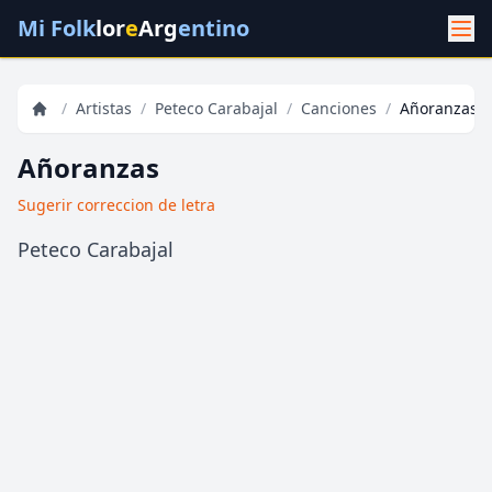
Mi Folk
lor
e
Arg
entino
/
Artistas
/
Peteco Carabajal
/
Canciones
/
Añoranzas
Añoranzas
Sugerir correccion de letra
Peteco Carabajal