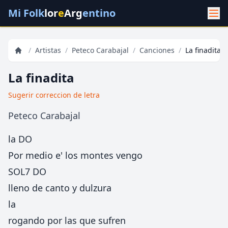
Mi Folk
lor
e
Arg
entino
/
Artistas
/
Peteco Carabajal
/
Canciones
/
La finadita
La finadita
Sugerir correccion de letra
Peteco Carabajal
la DO
Por medio e' los montes vengo
SOL7 DO
lleno de canto y dulzura
la
rogando por las que sufren