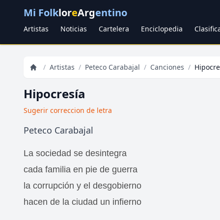
Mi Folk
lor
e
Arg
entino
Artistas
Noticias
Cartelera
Enciclopedia
Clasifi
/
Artistas
/
Peteco Carabajal
/
Canciones
/
Hipocre
Hipocresía
Sugerir correccion de letra
Peteco Carabajal
La sociedad se desintegra
cada familia en pie de guerra
la corrupción y el desgobierno
hacen de la ciudad un infierno