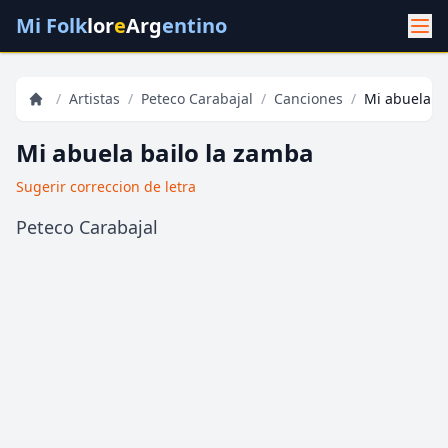
Mi Folk
lor
e
Arg
entino
/
Artistas
/
Peteco Carabajal
/
Canciones
/
Mi abuela b
Mi abuela bailo la zamba
Sugerir correccion de letra
Peteco Carabajal