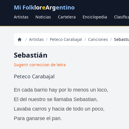
Mi Folk
lor
e
Arg
entino
Artistas
Noticias
Cartelera
Enciclopedia
Clasifi
/
Artistas
/
Peteco Carabajal
/
Canciones
/
Sebasti
Sebastián
Sugerir correccion de letra
Peteco Carabajal
En cada barrio hay por lo menos un loco,
El del nuestro se llamaba Sebastian,
Lavaba carros y hacia de todo un poco,
Para ganarse el pan.