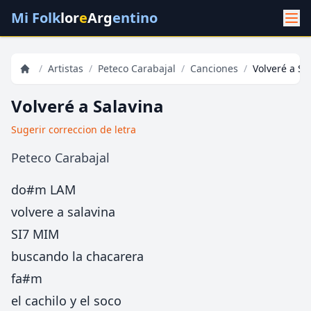
Mi Folk
lor
e
Arg
entino
/
Artistas
/
Peteco Carabajal
/
Canciones
/
Volveré a Sa
Volveré a Salavina
Sugerir correccion de letra
Peteco Carabajal
do#m LAM
volvere a salavina
SI7 MIM
buscando la chacarera
fa#m
el cachilo y el soco