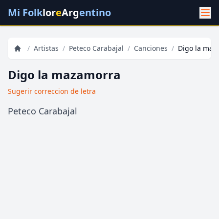
Mi Folk
lor
e
Arg
entino
/
Artistas
/
Peteco Carabajal
/
Canciones
/
Digo la maz
Digo la mazamorra
Sugerir correccion de letra
Peteco Carabajal