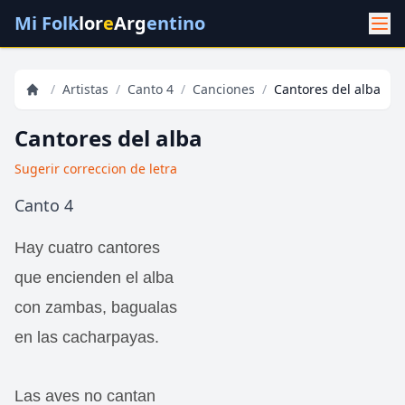
Mi Folk
lor
e
Arg
entino
/
Artistas
/
Canto 4
/
Canciones
/
Cantores del alba
Cantores del alba
Sugerir correccion de letra
Canto 4
Hay cuatro cantores
que encienden el alba
con zambas, bagualas
en las cacharpayas.
Las aves no cantan