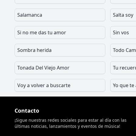
Salamanca
Salta soy
Si no me das tu amor
Sin vos
Sombra herida
Todo Cam
Tonada Del Viejo Amor
Tu recuer
Voy a volver a buscarte
Yo que te
Contacto
¡Sigue nuestras redes sociales para estar al día con las
últimas noticias, lanzamientos y eventos de música!