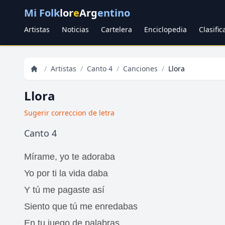
Mi Folk
lor
e
Arg
entino
Artistas
Noticias
Cartelera
Enciclopedia
Clasifi
/
Artistas
/
Canto 4
/
Canciones
/
Llora
Llora
Sugerir correccion de letra
Canto 4
Mírame, yo te adoraba
Yo por ti la vida daba
Y tú me pagaste así
Siento que tú me enredabas
En tu juego de palabras