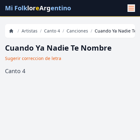
Mi Folk
lor
e
Arg
entino
/
Artistas
/
Canto 4
/
Canciones
/
Cuando Ya Nadie Te
Cuando Ya Nadie Te Nombre
Sugerir correccion de letra
Canto 4