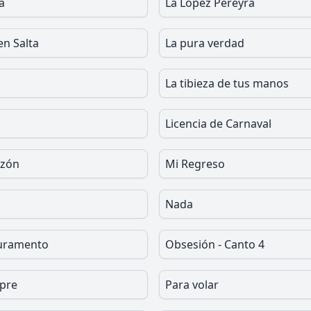
a
La López Pereyra
en Salta
La pura verdad
La tibieza de tus manos
Licencia de Carnaval
azón
Mi Regreso
Nada
juramento
Obsesión - Canto 4
pre
Para volar