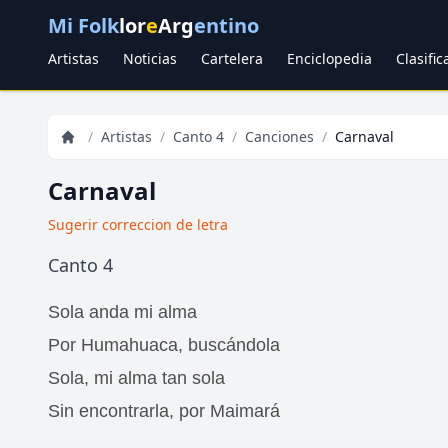
Mi Folk
lor
e
Arg
entino
Artistas
Noticias
Cartelera
Enciclopedia
Clasifi
/
Artistas
/
Canto 4
/
Canciones
/
Carnaval
Carnaval
Sugerir correccion de letra
Canto 4
Sola anda mi alma
Por Humahuaca, buscándola
Sola, mi alma tan sola
Sin encontrarla, por Maimará