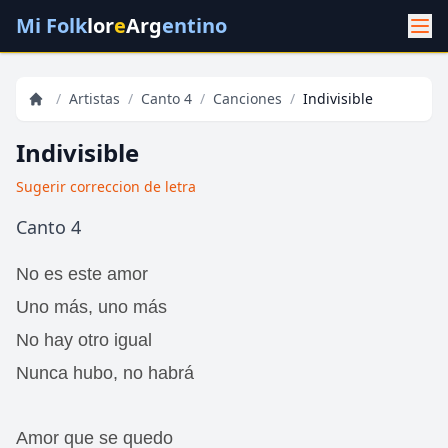
Mi Folk
lor
e
Arg
entino
/
Artistas
/
Canto 4
/
Canciones
/
Indivisible
Indivisible
Sugerir correccion de letra
Canto 4
No es este amor
Uno más, uno más
No hay otro igual
Nunca hubo, no habrá
Amor que se quedo