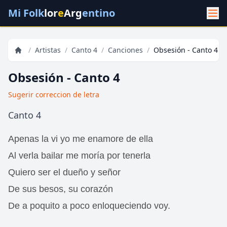
Mi Folk
lor
e
Arg
entino
/
Artistas
/
Canto 4
/
Canciones
/
Obsesión - Canto 4
Obsesión - Canto 4
Sugerir correccion de letra
Canto 4
Apenas la vi yo me enamore de ella
Al verla bailar me moría por tenerla
Quiero ser el dueño y señor
De sus besos, su corazón
De a poquito a poco enloqueciendo voy.