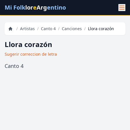
Mi Folk
lor
e
Arg
entino
/
Artistas
/
Canto 4
/
Canciones
/
Llora corazón
Llora corazón
Sugerir correccion de letra
Canto 4