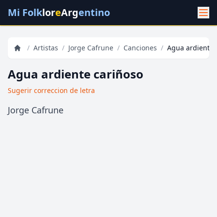
Mi Folk
lor
e
Arg
entino
/
Artistas
/
Jorge Cafrune
/
Canciones
/
Agua ardiente 
Agua ardiente cariñoso
Sugerir correccion de letra
Jorge Cafrune