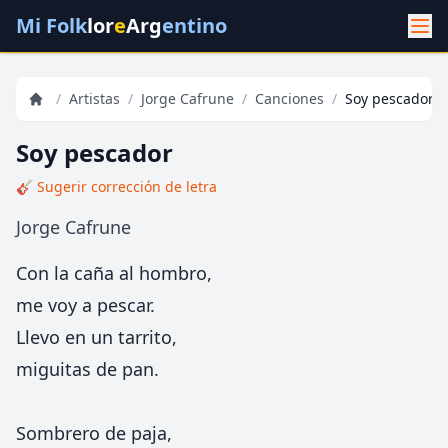
Mi Folk
lor
e
Arg
entino
/
Artistas
/
Jorge Cafrune
/
Canciones
/
Soy pescador
Soy pescador
🎸 Sugerir corrección de letra
Jorge Cafrune
Con la caña al hombro,
me voy a pescar.
Llevo en un tarrito,
miguitas de pan.
Sombrero de paja,