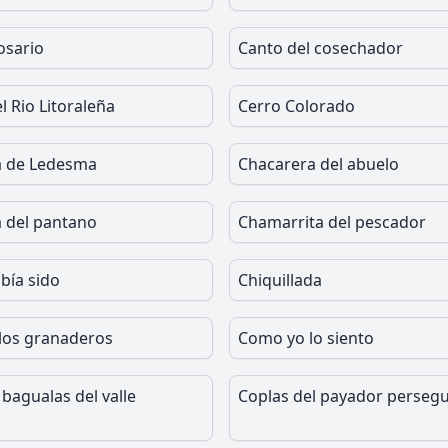
osario
Canto del cosechador
l Rio Litoraleña
Cerro Colorado
a de Ledesma
Chacarera del abuelo
 del pantano
Chamarrita del pescador
bía sido
Chiquillada
 los granaderos
Como yo lo siento
bagualas del valle
Coplas del payador perseg