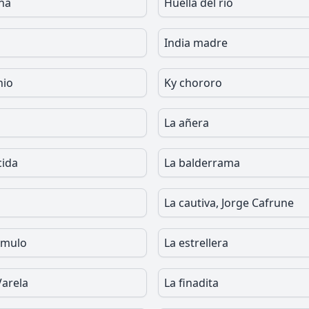
na
Huella del río
India madre
nio
Ky chororo
La añera
cida
La balderrama
La cautiva, Jorge Cafrune
simulo
La estrellera
Varela
La finadita