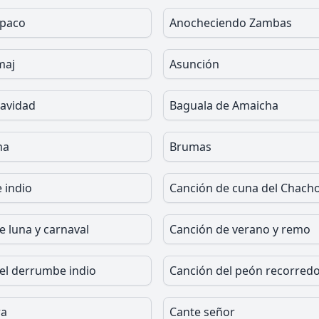
apaco
Anocheciendo Zambas
maj
Asunción
Navidad
Baguala de Amaicha
ma
Brumas
 indio
Canción de cuna del Chach
e luna y carnaval
Canción de verano y remo
el derrumbe indio
Canción del peón recorred
ra
Cante señor