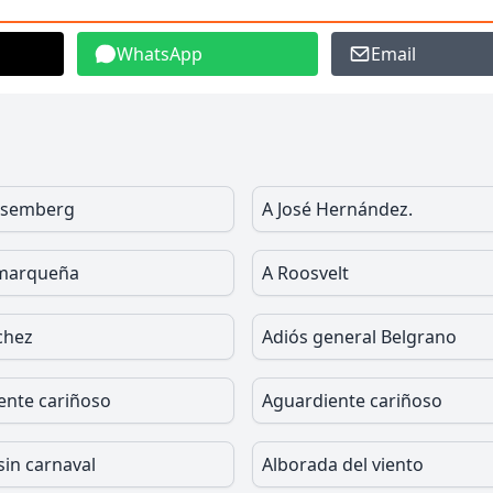
WhatsApp
Email
osemberg
A José Hernández.
amarqueña
A Roosvelt
chez
Adiós general Belgrano
ente cariñoso
Aguardiente cariñoso
sin carnaval
Alborada del viento