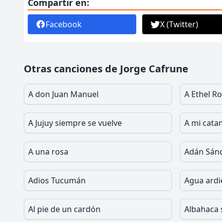
Compartir en:
Facebook
X (Twitter)
Otras canciones de Jorge Cafrune
A don Juan Manuel
A Ethel R
A Jujuy siempre se vuelve
A mi cat
A una rosa
Adán Sán
Adios Tucumán
Agua ardi
Al pie de un cardón
Albahaca 