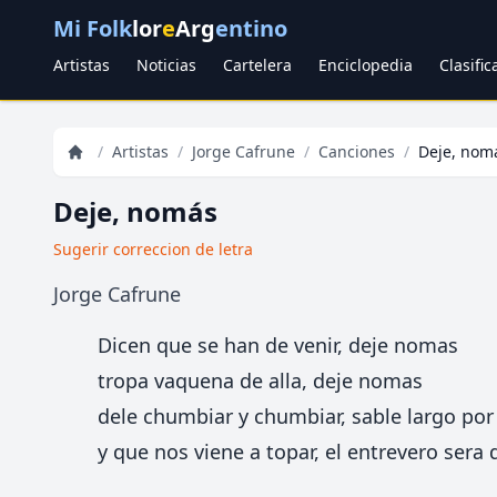
Mi Folk
lor
e
Arg
entino
Artistas
Noticias
Cartelera
Enciclopedia
Clasifi
/
Artistas
/
Jorge Cafrune
/
Canciones
/
Deje, nom
Deje, nomás
Sugerir correccion de letra
Jorge Cafrune
Dicen que se han de venir, deje nomas
tropa vaquena de alla, deje nomas
dele chumbiar y chumbiar, sable largo po
y que nos viene a topar, el entrevero sera 