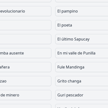
revolucionario
El pampino
El poeta
o
El último Sapucay
amba ausente
En mi valle de Punilla
añera
Fule Mandinga
lzao
Grito changa
a de minero
Guri pescador