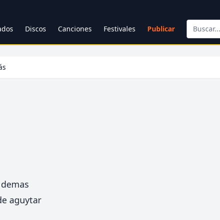
cados
Discos
Canciones
Festivales
Publicar
ás
r demas
de aguytar