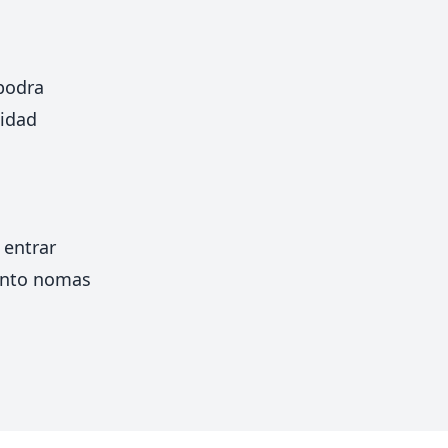
podra
lidad
 entrar
ento nomas