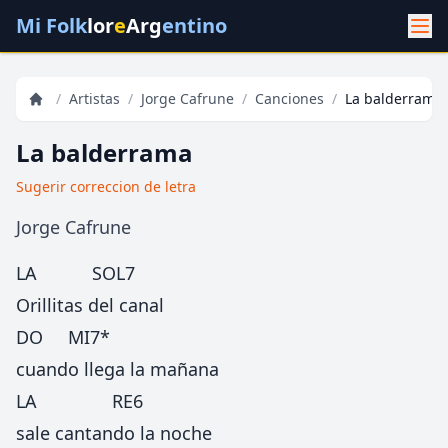
Mi Folk
lor
e
Arg
entino
/
Artistas
/
Jorge Cafrune
/
Canciones
/
La balderrama
La balderrama
Sugerir correccion de letra
Jorge Cafrune
LA SOL7
Orillitas del canal
DO MI7*
cuando llega la mañana
LA RE6
sale cantando la noche