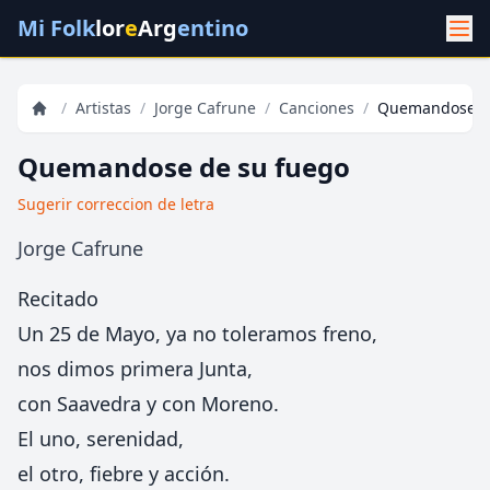
Mi Folk
lor
e
Arg
entino
/
Artistas
/
Jorge Cafrune
/
Canciones
/
Quemandose de
Quemandose de su fuego
Sugerir correccion de letra
Jorge Cafrune
Recitado
Un 25 de Mayo, ya no toleramos freno,
nos dimos primera Junta,
con Saavedra y con Moreno.
El uno, serenidad,
el otro, fiebre y acción.