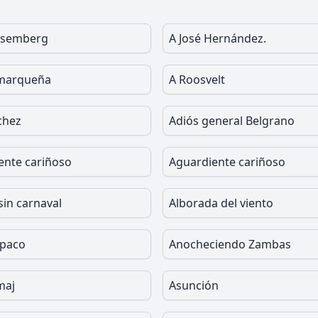
osemberg
A José Hernández.
amarqueña
A Roosvelt
chez
Adiós general Belgrano
ente cariñoso
Aguardiente cariñoso
sin carnaval
Alborada del viento
apaco
Anocheciendo Zambas
maj
Asunción