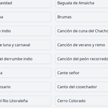
Navidad
Baguala de Amaicha
ma
Brumas
 indio
Canción de cuna del Chach
e luna y carnaval
Canción de verano y remo
el derrumbe indio
Canción del peón recorred
ra
Cante señor
osario
Canto del cosechador
l Rio Litoraleña
Cerro Colorado