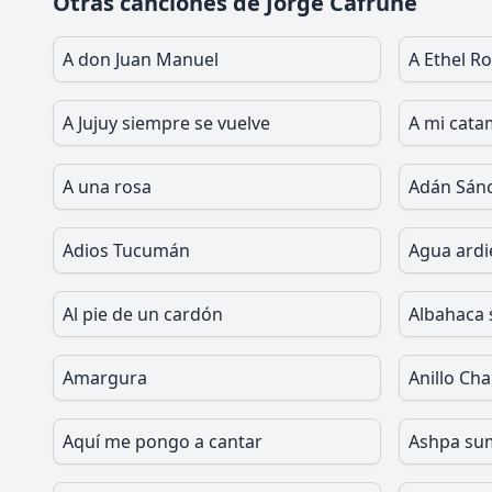
Otras canciones de Jorge Cafrune
A don Juan Manuel
A Ethel R
A Jujuy siempre se vuelve
A mi cat
A una rosa
Adán Sán
Adios Tucumán
Agua ardi
Al pie de un cardón
Albahaca 
Amargura
Anillo Ch
Aquí me pongo a cantar
Ashpa su