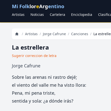
Mi Folk
lor
e
Arg
entino
Artistas
Noticias
Cartelera
Enciclopedia
Clasifi
/
Artistas
/
Jorge Cafrune
/
Canciones
/
La estrelle
La estrellera
Sugerir correccion de letra
Jorge Cafrune
Sobre las arenas ni rastro dejé;
el viento del valle me ha visto llora:
Pena, mi pena triste,
sentida y sola: ¿a dónde irás?