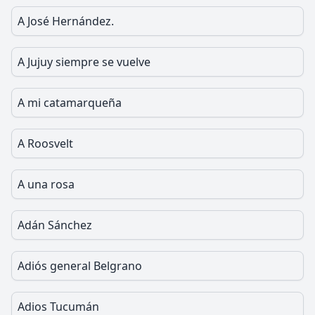
A José Hernández.
A Jujuy siempre se vuelve
A mi catamarqueña
A Roosvelt
A una rosa
Adán Sánchez
Adiós general Belgrano
Adios Tucumán