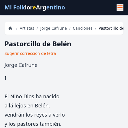
Mi Folk
lor
e
Arg
entino
/
Artistas
/
Jorge Cafrune
/
Canciones
/
Pastorcillo de 
Pastorcillo de Belén
Sugerir correccion de letra
Jorge Cafrune
I
El Niño Dios ha nacido
allá lejos en Belén,
vendrán los reyes a verlo
y los pastores también.