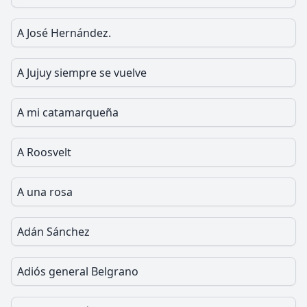
A José Hernández.
A Jujuy siempre se vuelve
A mi catamarqueña
A Roosvelt
A una rosa
Adán Sánchez
Adiós general Belgrano