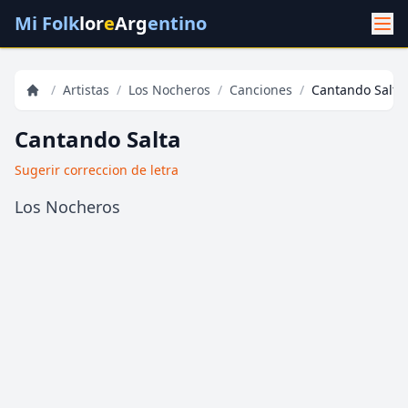
Mi Folk
lor
e
Arg
entino
/
Artistas
/
Los Nocheros
/
Canciones
/
Cantando Salta
Cantando Salta
Sugerir correccion de letra
Los Nocheros