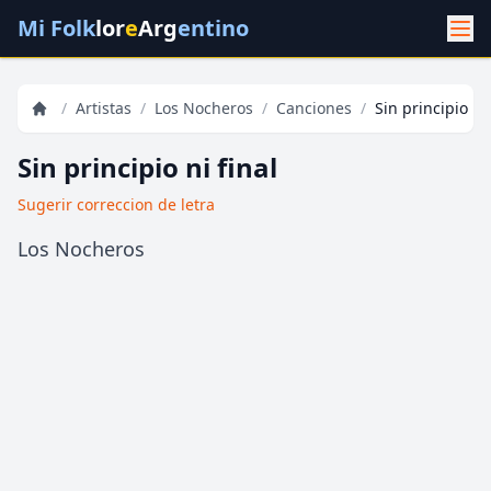
Mi Folk
lor
e
Arg
entino
/
Artistas
/
Los Nocheros
/
Canciones
/
Sin principio ni 
Sin principio ni final
Sugerir correccion de letra
Los Nocheros