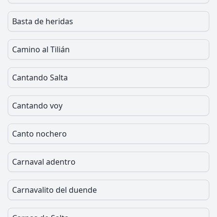
Basta de heridas
Camino al Tilián
Cantando Salta
Cantando voy
Canto nochero
Carnaval adentro
Carnavalito del duende