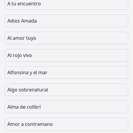
A tu encuentro
Adios Amada
Al amor tuyo
Al rojo vivo
Alfonsina y el mar
Algo sobrenatural
Alma de colibrí
Amor a contramano