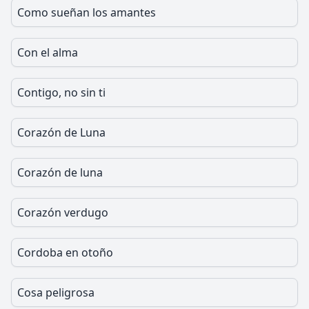
Como sueñan los amantes
Con el alma
Contigo, no sin ti
Corazón de Luna
Corazón de luna
Corazón verdugo
Cordoba en otoño
Cosa peligrosa