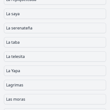
La saya
La serenateña
La taba
La telesita
La Yapa
Lagrimas
Las moras