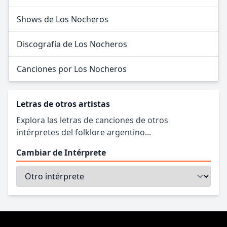
Shows de Los Nocheros
Discografía de Los Nocheros
Canciones por Los Nocheros
Letras de otros artistas
Explora las letras de canciones de otros
intérpretes del folklore argentino...
Cambiar de Intérprete