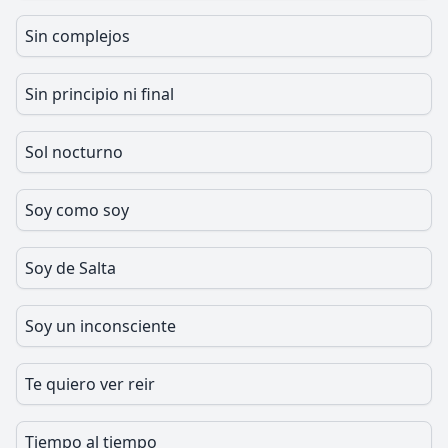
Sin complejos
Sin principio ni final
Sol nocturno
Soy como soy
Soy de Salta
Soy un inconsciente
Te quiero ver reir
Tiempo al tiempo