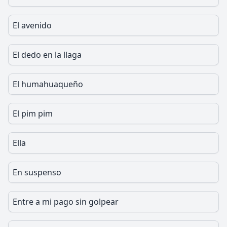
El avenido
El dedo en la llaga
El humahuaqueño
El pim pim
Ella
En suspenso
Entre a mi pago sin golpear