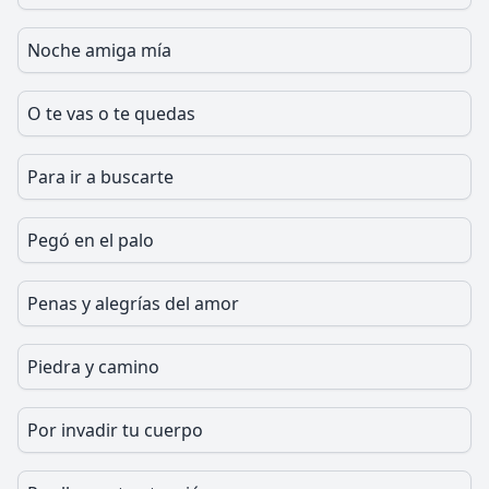
Noche amiga mía
O te vas o te quedas
Para ir a buscarte
Pegó en el palo
Penas y alegrías del amor
Piedra y camino
Por invadir tu cuerpo