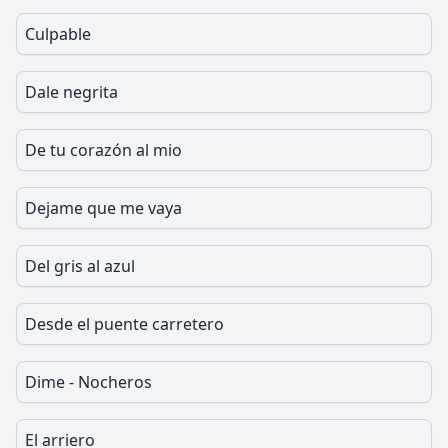
Culpable
Dale negrita
De tu corazón al mio
Dejame que me vaya
Del gris al azul
Desde el puente carretero
Dime - Nocheros
El arriero