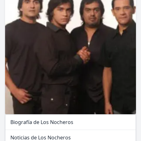
Biografía de Los Nocheros
Noticias de Los Nocheros