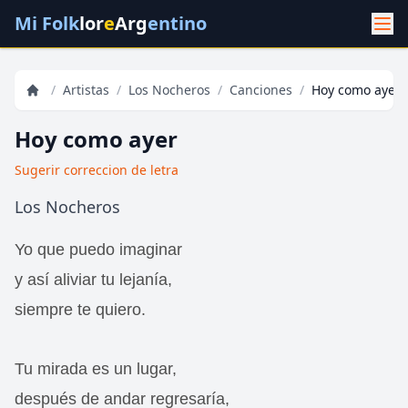
Mi Folk
lor
e
Arg
entino
/
Artistas
/
Los Nocheros
/
Canciones
/
Hoy como ayer
Hoy como ayer
Sugerir correccion de letra
Los Nocheros
Yo que puedo imaginar
y así aliviar tu lejanía,
siempre te quiero.
Tu mirada es un lugar,
después de andar regresaría,