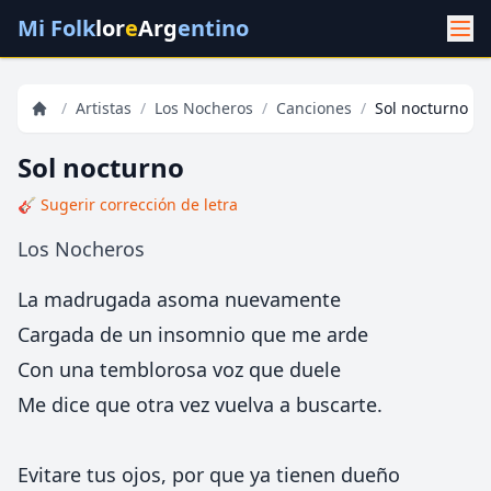
Mi Folk
lor
e
Arg
entino
/
Artistas
/
Los Nocheros
/
Canciones
/
Sol nocturno
Sol nocturno
🎸 Sugerir corrección de letra
Los Nocheros
La madrugada asoma nuevamente
Cargada de un insomnio que me arde
Con una temblorosa voz que duele
Me dice que otra vez vuelva a buscarte.
Evitare tus ojos, por que ya tienen dueño