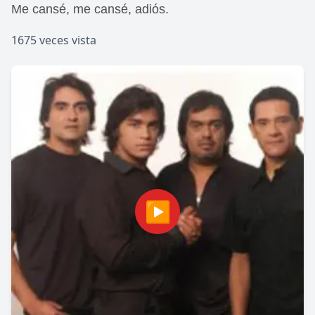
Me cansé, me cansé, adiós.
1675 veces vista
▶